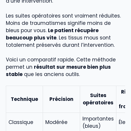
d’une intervention.
Les suites opératoires sont vraiment réduites.
Moins de traumatismes signifie moins de
bleus pour vous.
Le patient récupère
beaucoup plus vite
. Les tissus mous sont
totalement préservés durant l’intervention.
Voici un comparatif rapide. Cette méthode
permet un
résultat sur mesure bien plus
stable
que les anciens outils.
Ris
Suites
Technique
Précision
d
opératoires
frac
Importantes
Classique
Modérée
Élev
(bleus)