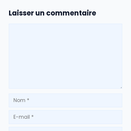
Laisser un commentaire
Commentaire
Nom
E-
mail
Site