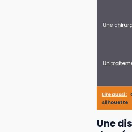
Une chirur
Un traite
Lire aussi :
silhouette
Une dis