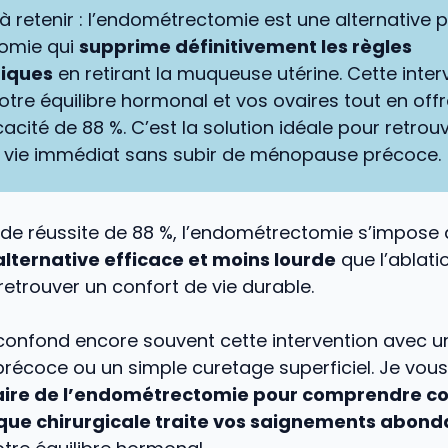
 à retenir : l’endométrectomie est une alternative 
tomie qui
supprime définitivement les règles
iques
en retirant la muqueuse utérine. Cette inter
otre équilibre hormonal et vos ovaires tout en off
cacité de 88 %. C’est la solution idéale pour retrou
 vie immédiat sans subir de ménopause précoce.
de réussite de 88 %, l’endométrectomie s’impose 
alternative efficace et moins lourde
que l’ablati
 retrouver un confort de vie durable.
 confond encore souvent cette intervention avec u
écoce ou un simple curetage superficiel. Je vou
claire de l’endométrectomie pour comprendre 
que chirurgicale traite vos saignements abond