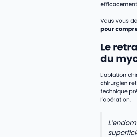
efficacement
Vous vous de
pour compre
Le retr
du my
L’ablation ch
chirurgien re
technique pr
l’opération.
L’endomé
superfic