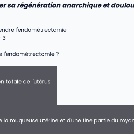
r sa régénération anarchique et doulo
endre l'endométrectomie
r 3
e l'endométrectomie ?
n totale de l'utérus
de la muqueuse utérine et d'une fine partie du my