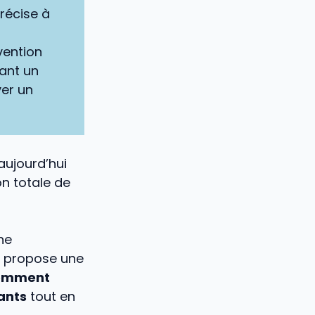
précise à
vention
rant un
ver un
aujourd’hui
on totale de
ne
s propose une
comment
ants
tout en