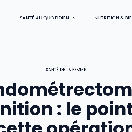
SANTÉ AU QUOTIDIEN
NUTRITION & BI
SANTÉ DE LA FEMME
ndométrectom
nition : le poin
cette opératio