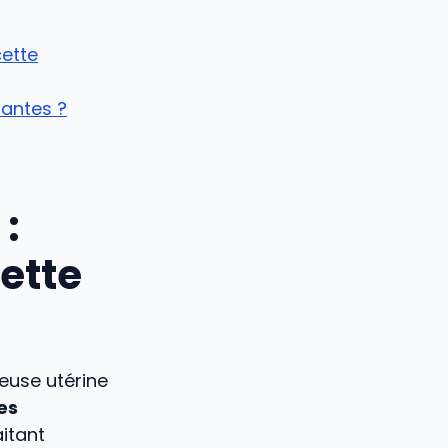
cette
dantes ?
:
ette
euse utérine
es
aitant