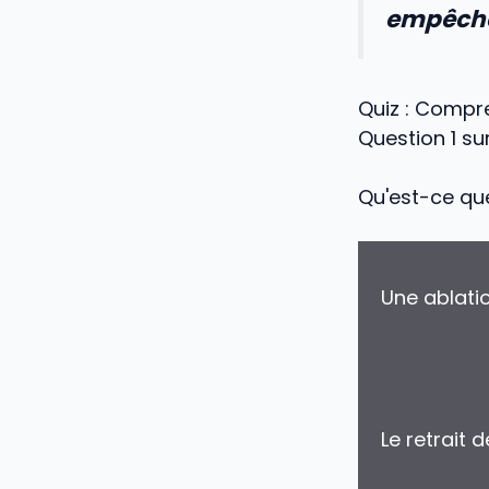
empêche
Quiz : Compr
Question 1 su
Qu'est-ce qu
Une ablatio
Le retrait 