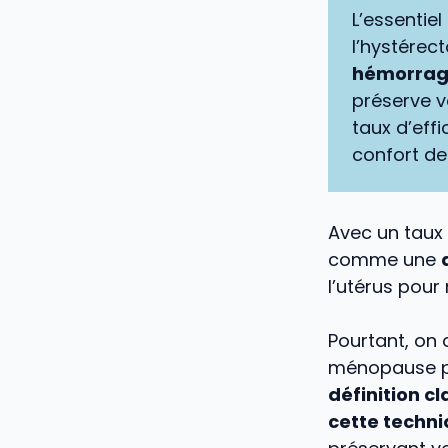
L’essentiel
l’hystérec
hémorrag
préserve v
taux d’effi
confort de
Avec un taux 
comme une
l’utérus pour
Pourtant, on
ménopause pr
définition 
cette techni