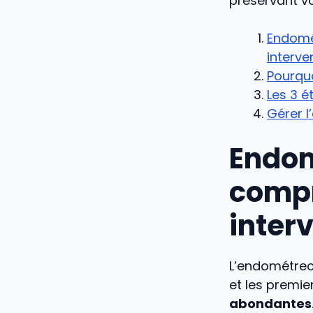
préservant vo
Endomét
interve
Pourquo
Les 3 é
Gérer l
Endom
compr
inter
L’endométrec
et les premi
abondantes