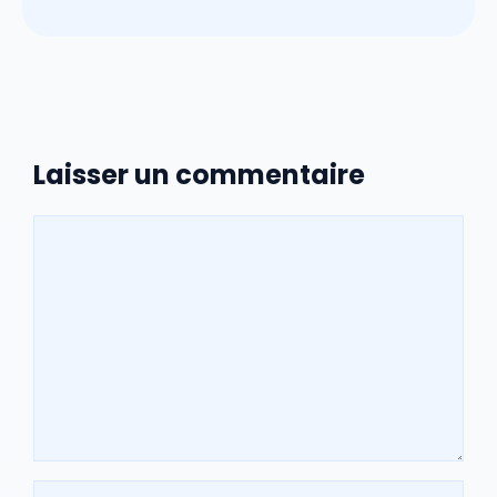
Laisser un commentaire
Commentaire
Nom