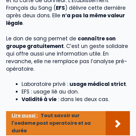
et la carte de donneur. L’Établissement
Français du Sang (
EFS
) délivre cette dernière
après deux dons. Elle
n’a pas la même valeur
légale
.
Le don de sang permet de
connaître son
groupe gratuitement
. C’est un geste solidaire
qui offre aussi une information utile. En
revanche, elle ne remplace pas l’analyse pré-
opératoire.
Laboratoire privé :
usage médical strict
.
EFS : usage lié au don.
Validité à vie
: dans les deux cas.
Lire aussi :
Tout savoir sur
l'oedeme post operatoire et sa
durée