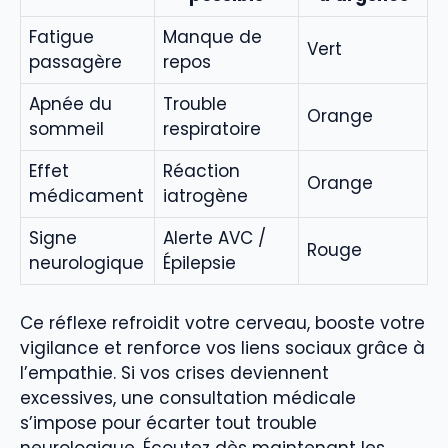
Fatigue
Manque de
Vert
passagère
repos
Apnée du
Trouble
Orange
sommeil
respiratoire
Effet
Réaction
Orange
médicament
iatrogène
Signe
Alerte AVC /
Rouge
neurologique
Épilepsie
Ce réflexe refroidit votre cerveau, booste votre
vigilance et renforce vos liens sociaux grâce à
l’empathie. Si vos crises deviennent
excessives, une consultation médicale
s’impose pour écarter tout trouble
neurologique. Écoutez dès maintenant les