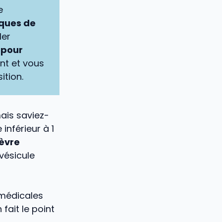
e
sques de
ler
e pour
nt et vous
ition.
mais saviez-
inférieur à 1
ièvre
vésicule
 médicales
n fait le point