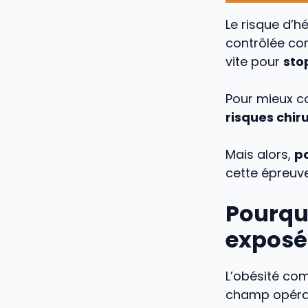
Le risque d’h
contrôlée com
vite pour
sto
Pour mieux c
risques chiru
Mais alors,
po
cette épreuv
Pourquo
exposé
L’obésité comp
champ opérato