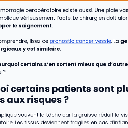
émorragie peropératoire existe aussi. Une plaie va
plique sérieusement l’acte. Le chirurgien doit alor
pper le saignement
.
omprendre, lisez ce
pronostic cancer vessie
. La
ge
rgicaux y est similaire
.
urquoi certains s’en sortent mieux que d’autr
e ?
i certains patients sont pl
s aux risques ?
lique souvent la tâche car la graisse réduit la visi
ire. Les tissus deviennent fragiles en cas d’infl