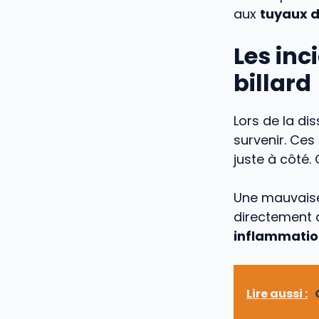
aux
tuyaux d
Les inc
billard
Lors de la di
survenir. Ces
juste à côté. 
Une mauvaise 
directement 
inflammatio
Lire aussi :