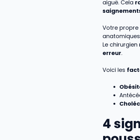
aiguë. Cela
r
saignement
Votre propre 
anatomiques. 
Le chirurgien
erreur
.
Voici les
fact
Obésit
Antécé
Choléc
4 sig
pouss