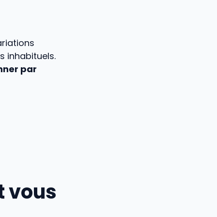
riations
 inhabituels.
nner par
t vous