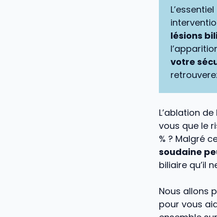
L’essentiel
interventi
lésions bil
l’apparitio
votre sécu
retrouvere
L’ablation de 
vous que le r
% ? Malgré ce
soudaine pe
biliaire qu’il 
Nous allons p
pour vous ai