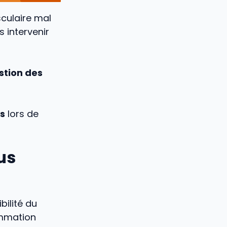
sculaire mal
s intervenir
stion des
es
lors de
us
bilité du
ammation