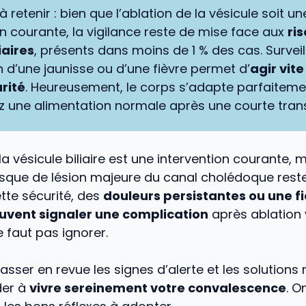
 à retenir : bien que l’ablation de la vésicule soit un
on courante, la vigilance reste de mise face aux
ri
iaires
, présents dans moins de 1 % des cas. Surveil
n d’une jaunisse ou d’une fièvre permet d’
agir vit
rité
. Heureusement, le corps s’adapte parfaiteme
z une alimentation normale après une courte trans
la vésicule biliaire est une intervention courante, 
isque de lésion majeure du canal cholédoque reste 
tte sécurité, des
douleurs persistantes ou une f
uvent signaler une complication
après ablation 
ne faut pas ignorer.
asser en revue les signes d’alerte et les solutions
der à
vivre sereinement votre convalescence
. O