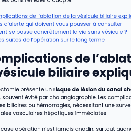
les bons réflexes à adopter.
plications de l’ablation de la vésicule biliaire expl
s d’alerte qui doivent vous pousser à consulter
t se passe concrètement la vie sans vésicule ?
es suites de l’opération sur le long terme
omplications de l’abla
vésicule biliaire expli
ectomie présente un
risque de lésion du canal c
 %, souvent évité par cholangiographie. Les complic
ules biliaires ou hémorragies, nécessitant une surve
laies vasculaires hépatiques immédiates.
 case opération n’est jamais anodin, surtout qua