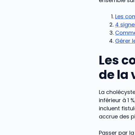
ensemble sur 
Les com
4 signe
Commen
Gérer l
Les c
de la 
La cholécyst
inférieur à 1
incluent fist
accrue des p
Passer par la