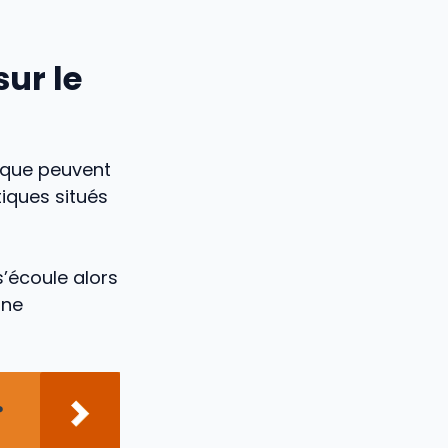
sur le
doque peuvent
tiques situés
s’écoule alors
une
?