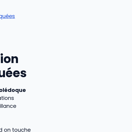
iquées
tion
quées
holédoque
ations
illance
nd on touche