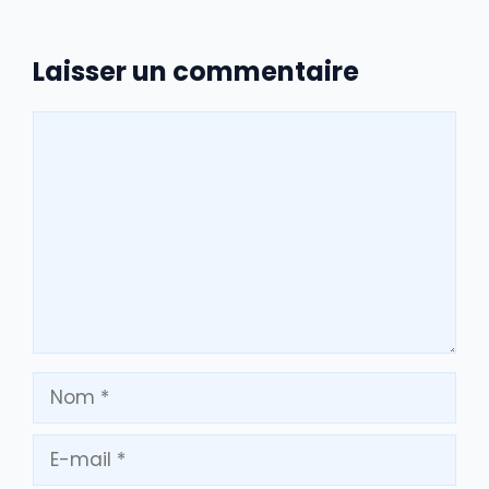
Laisser un commentaire
Commentaire
Nom
E-
mail