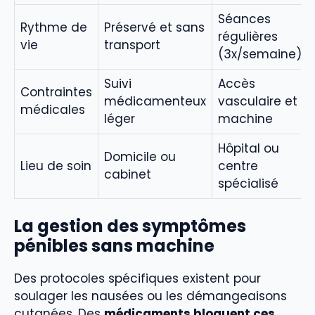
Séances
Rythme de
Préservé et sans
régulières
vie
transport
(3x/semaine)
Suivi
Accès
Contraintes
médicamenteux
vasculaire et
médicales
léger
machine
Hôpital ou
Domicile ou
Lieu de soin
centre
cabinet
spécialisé
La gestion des symptômes
pénibles sans machine
Des protocoles spécifiques existent pour
soulager les nausées ou les démangeaisons
cutanées. Des
médicaments bloquent ces