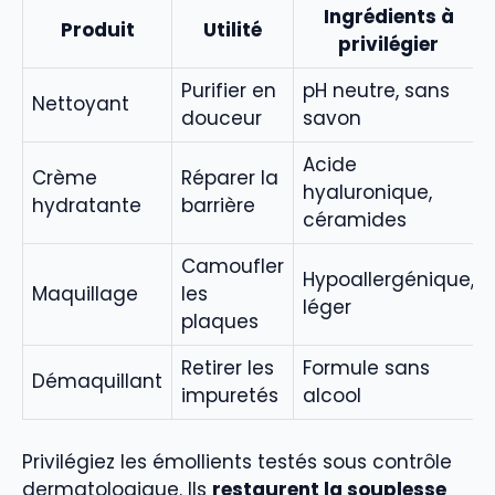
Ingrédients à
Produit
Utilité
privilégier
Purifier en
pH neutre, sans
Nettoyant
douceur
savon
Acide
Crème
Réparer la
hyaluronique,
hydratante
barrière
céramides
Camoufler
Hypoallergénique,
Maquillage
les
léger
plaques
Retirer les
Formule sans
Démaquillant
impuretés
alcool
Privilégiez les émollients testés sous contrôle
dermatologique. Ils
restaurent la souplesse