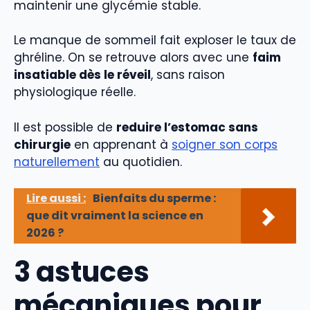
maintenir une glycémie stable.
Le manque de sommeil fait exploser le taux de
ghréline. On se retrouve alors avec une
faim
insatiable dès le réveil
, sans raison
physiologique réelle.
Il est possible de
reduire l’estomac sans
chirurgie
en apprenant à
soigner son corps
naturellement
au quotidien.
Lire aussi :
Bienfaits du sperme :
que dit vraiment la science en
2026 ?
3 astuces
mécaniques pour