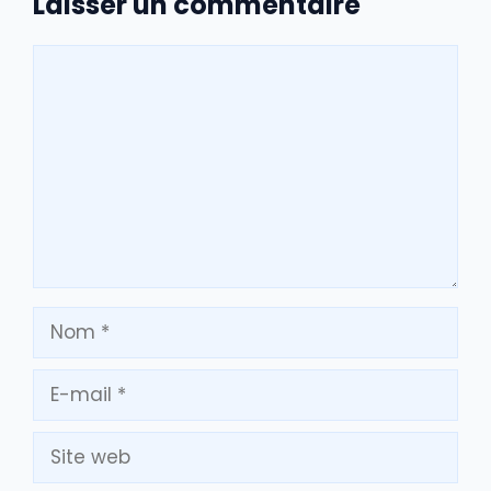
Laisser un commentaire
Commentaire
Nom
E-
mail
Site
web