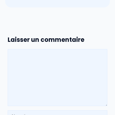
Laisser un commentaire
Commentaire
Nom