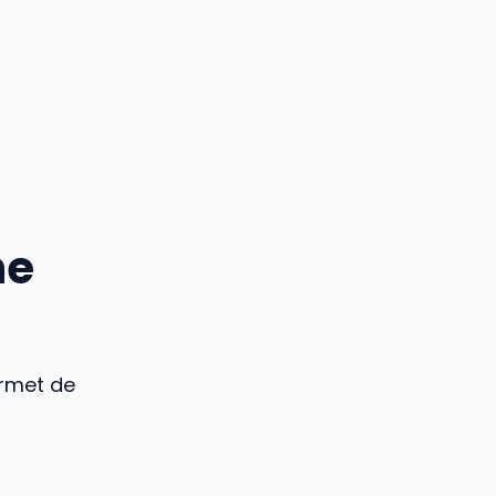
ne
ermet de