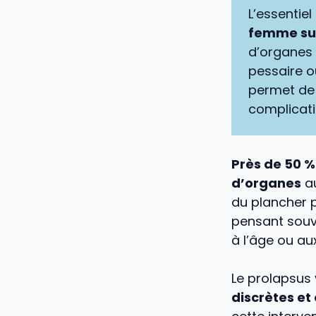
L’essentiel 
femme sur 
d’organes
pessaire ou
permet de 
complicati
Près de 50 
d’organes
au
du plancher p
pensant souve
à l’âge ou a
Le prolapsus
discrètes et