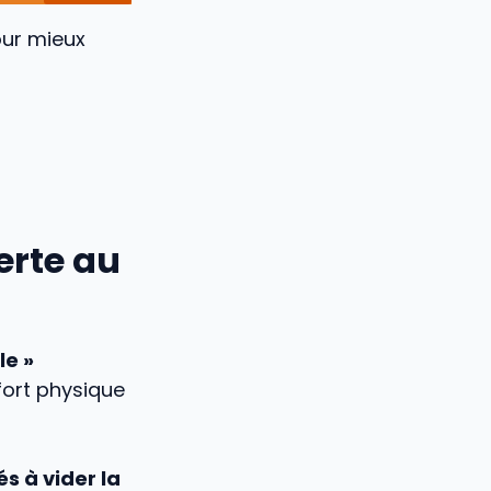
ur mieux
erte au
le »
fort physique
és à vider la