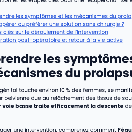
ntion et les étapes clés pour une récupération sere
ndre les symptômes et les mécanismes du prol
 opérer ou préférer une solution sans chirurgie ?
s clés sur le déroulement de l’intervention
ation post-opératoire et retour à la vie active
endre les symptômes
écanismes du prolaps
 génital touche environ 10 % des femmes, se manif
 pelvienne due au relâchement des tissus de sout
r voie basse traite efficacement la descente
de 
sager une intervention, comprenez comment
l’équ