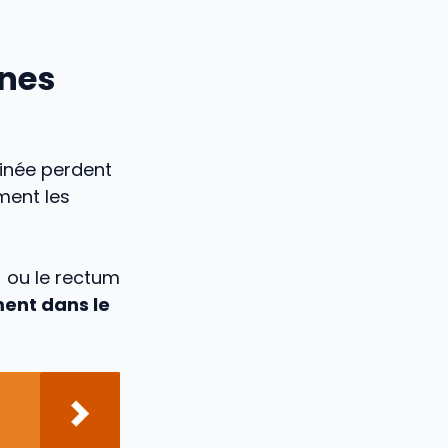
anes
rinée perdent
ement les
) ou le rectum
ent dans le