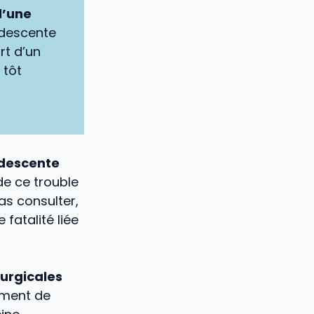
d’une
 descente
rt d’un
 tôt
 descente
 de ce trouble
as consulter,
fatalité liée
rurgicales
lement de