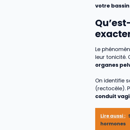
votre bassin
Qu’est
exacte
Le phénomène
leur tonicité
organes pelv
On identifie 
(rectocèle).
conduit vagi
Lire aussi :
hormones