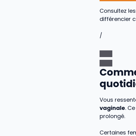
Consultez les
différencier 
/
Comment
quotidi
Vous ressent
vaginale
. Ce
prolongé.
Certaines f