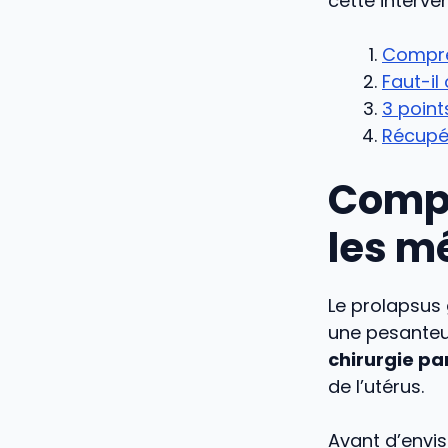
cette interve
Compre
Faut-il
3 point
Récupér
Compr
les m
Le prolapsus
une pesanteur
chirurgie pa
de l’utérus.
Avant d’envi