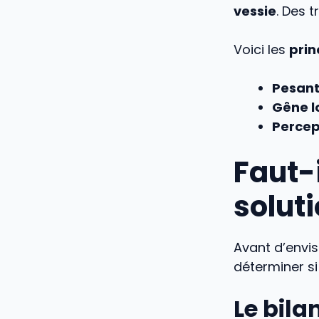
vessie
. Des 
Voici les
prin
Pesant
Gêne l
Percep
Faut-i
soluti
Avant d’envis
déterminer s
Le bil