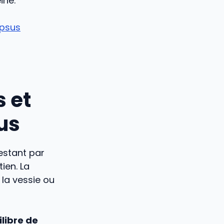
ine.
apsus
 et
us
estant par
ien. La
la vessie ou
ilibre de